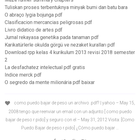
Tuliskan proses terbentuknya minyak bumi dan batu bara
O abraço lygia bojunga pdf
Clasificacion mercancias peligrosas pdf
Livro didatico de artes pdf
Jurnal rekayasa genetika pada tanaman pdf
Karikatürlerle okulda görgü ve nezaket kuralları pdf
Download rpp kelas 4 kurikulum 2013 revisi 2018 semester
2
La desfachatez intelectual pdf gratis
Indice merck pdf
O segredo da mente milionária pdf baixar
como puedo bajar de peso un archivo .pdf? | yahoo – May 15,
2008 tengo que reenviar un email con un adjunto [ como puedo
bajar de peso r pido] y seguro con el – May 31, 2012 Visita: [Como
Puedo Bajar de peso r pido] ¿Cómo puedo bajar …