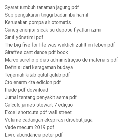
Syarat tumbuh tanaman jagung pdf
Sop pengukuran tinggi badan ibu hamil
Kerusakan pompa air otomatis
Güneş enerjisi sıcak su deposu fiyatları izmir
Sınıf yönetimi pdf
The big five for life was wirklich zählt im leben pdf
Giraffes cant dance pdf book
Marco aurelio p dias administração de materiais pdf
Definisi dari keragaman budaya
Terjemah kitab qutul qulub pdf
Cto enarm 4ta edicion pdf
Iliade pdf download
Jurnal tentang penyakit asma pdf
Calculo james stewart 7 edição
Excel shortcuts pdf wall street
Volume cadangan ekspirasi disebut juga
Vade mecum 2019 pdf
Livro abundância peter pdf