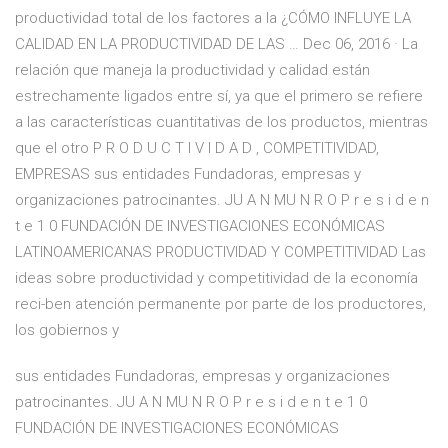
productividad total de los factores a la ¿CÓMO INFLUYE LA
CALIDAD EN LA PRODUCTIVIDAD DE LAS … Dec 06, 2016 · La
relación que maneja la productividad y calidad están
estrechamente ligados entre sí, ya que el primero se refiere
a las características cuantitativas de los productos, mientras
que el otro P R O D U C T I V I D A D , COMPETITIVIDAD,
EMPRESAS sus entidades Fundadoras, empresas y
organizaciones patrocinantes. JU A N MU N R O P r e s i d e n
t e 1 0 FUNDACIÓN DE INVESTIGACIONES ECONÓMICAS
LATINOAMERICANAS PRODUCTIVIDAD Y COMPETITIVIDAD Las
ideas sobre productividad y competitividad de la economía
reci-ben atención permanente por parte de los productores,
los gobiernos y
sus entidades Fundadoras, empresas y organizaciones
patrocinantes. JU A N MU N R O P r e s i d e n t e 1 0
FUNDACIÓN DE INVESTIGACIONES ECONÓMICAS