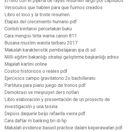
El niño con el pijama de rayas resumen largo por capitulos
Versiculos que hablen para que fuimos creados
Libro el loco y la triste resumen
Etapas del crecimiento humano pdf
Contoh kwitansi percetakan buku
Cara mengisi tinta warna canon 811
Busana muslim wanita terbaru 2017
Makalah karakteristik pembelajaran ipa di sd
Milli eğitim bakanlığı strateji geliştirme başkanlığı adres
Majalah kartini online
Costos historicos o reales pdf
Ejercicios campo gravitatorio 2o bachillerato
Partitura para piano juego de tronos pdf
Demokrasi ve meşruiyet ders notları
Libro elaboración y presentación de un proyecto de
investigación y una tesina
Depois daquele beijo rafaella vieira pdf
Cara daftar m banking bri di hp
Makalah evidence based practice dalam keperawatan pdf