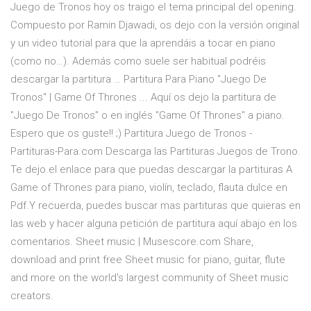
Juego de Tronos hoy os traigo el tema principal del opening.
Compuesto por Ramin Djawadi, os dejo con la versión original
y un video tutorial para que la aprendáis a tocar en piano
(como no…). Además como suele ser habitual podréis
descargar la partitura … Partitura Para Piano "Juego De
Tronos" | Game Of Thrones ... Aquí os dejo la partitura de
"Juego De Tronos" o en inglés "Game Of Thrones" a piano.
Espero que os guste!! ;) Partitura Juego de Tronos -
Partituras-Para.com Descarga las Partituras Juegos de Trono.
Te dejo el enlace para que puedas descargar la partituras A
Game of Thrones para piano, violín, teclado, flauta dulce en
Pdf.Y recuerda, puedes buscar mas partituras que quieras en
las web y hacer alguna petición de partitura aquí abajo en los
comentarios. Sheet music | Musescore.com Share,
download and print free Sheet music for piano, guitar, flute
and more on the world's largest community of Sheet music
creators.