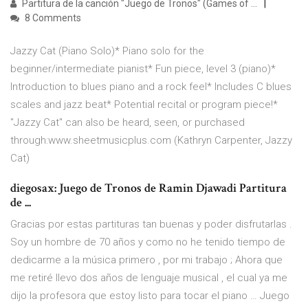
Partitura de la canción "Juego de Tronos" (Games of ...
8 Comments
Jazzy Cat (Piano Solo)* Piano solo for the
beginner/intermediate pianist* Fun piece, level 3 (piano)*
Introduction to blues piano and a rock feel* Includes C blues
scales and jazz beat* Potential recital or program piece!*
"Jazzy Cat" can also be heard, seen, or purchased
through:www.sheetmusicplus.com (Kathryn Carpenter, Jazzy
Cat)
diegosax: Juego de Tronos de Ramin Djawadi Partitura
de ...
Gracias por estas partituras tan buenas y poder disfrutarlas .
Soy un hombre de 70 años y como no he tenido tiempo de
dedicarme a la música primero , por mi trabajo ; Ahora que
me retiré llevo dos años de lenguaje musical , el cual ya me
dijo la profesora que estoy listo para tocar el piano … Juego